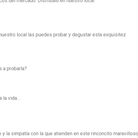
os del mercado. Disfrutalo en nuestro local
nuestro local las puedes probar y degustar esta exquisitez
s a probarla?
 la vida…
o y la simpatía con la que atienden en este rinconcito maravilloso